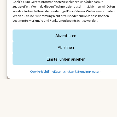
Cookies, um Geräteinformationen zu speichern und/oder darauf
aus als mit 1 Jahr.«
zuzugreifen. Wenn du diesen Technologien zustimmst, können wir Daten
wie das Surfverhalten oder eindeutige IDs auf dieser Website verarbeiten.
Wenn du deine Zustimmung nicht erteilst oder zurückziehst, können
Ich werde oft gefragt, was wirklich mit muss, wenn
bestimmte Merkmale und Funktionen beeinträchtigt werden.
man mit Baby reist. Die Antwort hängt stark vom
Alter deines Babys ab – deshalb hier kurz meine
Akzeptieren
Einschätzung als Hebamme, bevor wir zur Packliste
kommen.
Ablehnen
Einstellungen ansehen
Cookie-Richtlinie
Datenschutzerklärung
Impressum