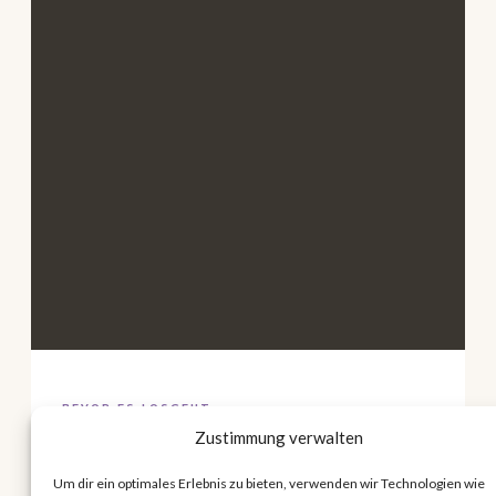
BEVOR ES LOSGEHT
Zustimmung verwalten
»Jedes Alter bringt andere
Bedürfnisse mit – Reisen mit Baby
Um dir ein optimales Erlebnis zu bieten, verwenden wir Technologien wie
sieht mit 6 Wochen ganz anders