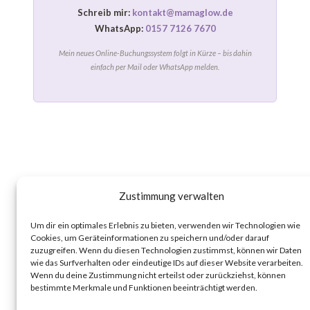
Schreib mir:
kontakt@mamaglow.de
WhatsApp:
0157 7126 7670
Mein neues Online-Buchungssystem folgt in Kürze – bis dahin
einfach per Mail oder WhatsApp melden.
ZUM SCHLUSS
Zustimmung verwalten
Dein Körper, gut begleitet
Um dir ein optimales Erlebnis zu bieten, verwenden wir Technologien wie
Cookies, um Geräteinformationen zu speichern und/oder darauf
Ob kleine Routine zuhause oder gezielte Behandlung
zuzugreifen. Wenn du diesen Technologien zustimmst, können wir Daten
bei Beschwerden – dein Lymphsystem darf
wie das Surfverhalten oder eindeutige IDs auf dieser Website verarbeiten.
Wenn du deine Zustimmung nicht erteilst oder zurückziehst, können
Unterstützung bekommen, in jeder Form, die zu dir
bestimmte Merkmale und Funktionen beeinträchtigt werden.
passt.